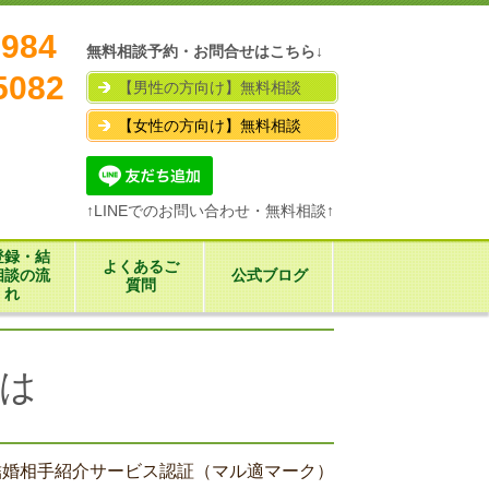
7984
無料相談予約・お問合せはこちら↓
5082
【男性の方向け】無料相談
【女性の方向け】無料相談
↑LINEでのお問い合わせ・無料相談↑
登録・結
よくあるご
相談の流
公式ブログ
質問
れ
は
結婚相手紹介サービス認証（マル適マーク）