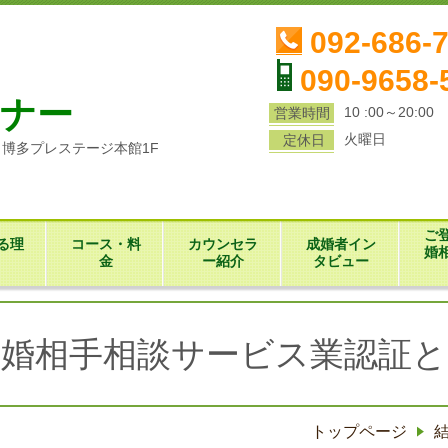
ら
092-686-
090-9658-
ナー
10 :00～20:00
営業時間
火曜日
定休日
1 博多プレステージ本館1F
ご
る理
コース・料
カウンセラ
成婚者イン
婚
金
ー紹介
タビュー
結婚相手相談サービス業認証と
トップページ