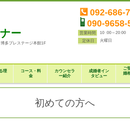
ら
092-686-
090-9658-
ナー
10 :00～20:00
営業時間
火曜日
定休日
1 博多プレステージ本館1F
ご
る理
コース・料
カウンセラ
成婚者イン
婚
金
ー紹介
タビュー
初めての方へ