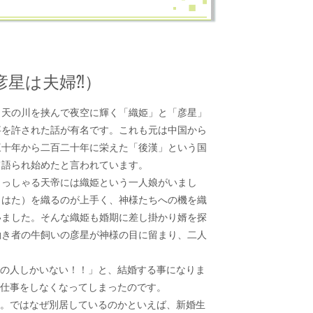
彦星は夫婦⁈）
天の川を挟んで夜空に輝く「織姫」と「彦星」
事を許された話が有名です。これも元は中国から
三十年から二百二十年に栄えた「後漢」という国
て語られ始めたと言われています。
っしゃる天帝には織姫という一人娘がいまし
（はた）を織るのが上手く、神様たちへの機を織
いました。そんな織姫も婚期に差し掛かり婿を探
働き者の牛飼いの彦星が神様の目に留まり、二人
の人しかいない！！」と、結婚する事になりま
仕事をしなくなってしまったのです。
。ではなぜ別居しているのかといえば、新婚生