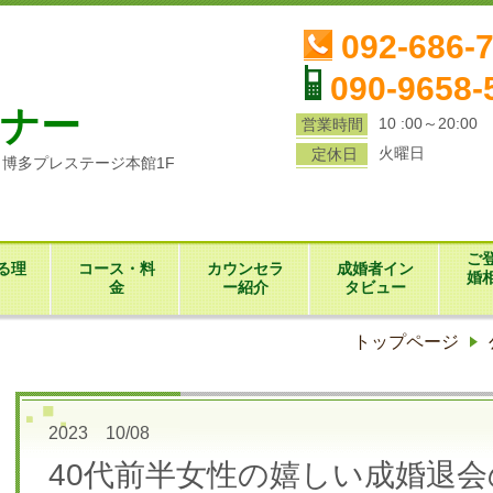
ら
092-686-
090-9658-
ナー
10 :00～20:00
営業時間
火曜日
定休日
1 博多プレステージ本館1F
ご
る理
コース・料
カウンセラ
成婚者イン
婚
金
ー紹介
タビュー
トップページ
2023 10/08
40代前半女性の嬉しい成婚退会