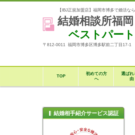
【IBJ正規加盟店】福岡市博多で婚活な
結婚相談所福岡
ベストパート
〒812-0011 福岡市博多区博多駅前二丁目17-
初めての方
選ばれ
TOP
へ
由
結婚相手紹介サービス認証