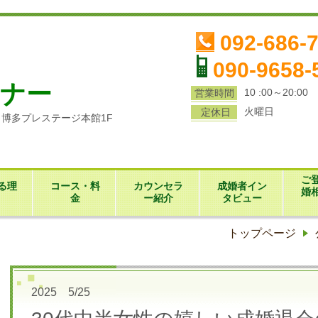
ら
092-686-
090-9658-
ナー
10 :00～20:00
営業時間
火曜日
定休日
1 博多プレステージ本館1F
ご
る理
コース・料
カウンセラ
成婚者イン
婚
金
ー紹介
タビュー
トップページ
2025 5/25