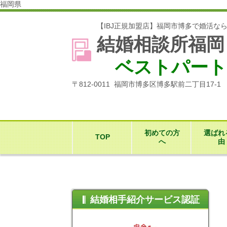
福岡県
【IBJ正規加盟店】福岡市博多で婚活な
結婚相談所福岡
ベストパート
〒812-0011 福岡市博多区博多駅前二丁目17-
初めての方
選ばれ
TOP
へ
由
結婚相手紹介サービス認証