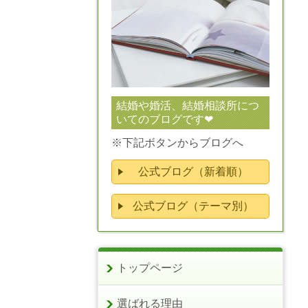
結婚や婚活、結婚相談所につ
いてのブログです❤
※下記ボタンからブログへ
公式ブログ（新着順）
公式ブログ（テーマ別）
トップページ
選ばれる理由