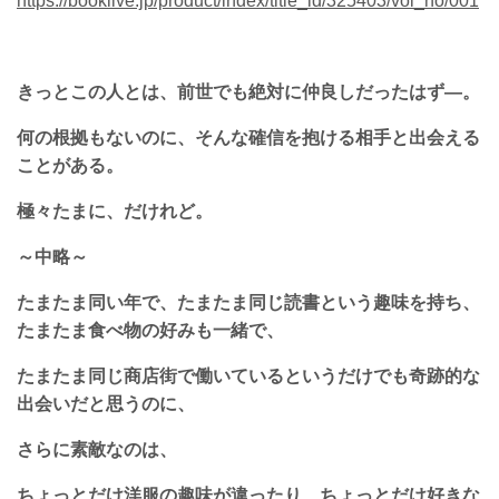
https://booklive.jp/product/index/title_id/325403/vol_no/001
きっとこの人とは、前世でも絶対に仲良しだったはず―。
何の根拠もないのに、そんな確信を抱ける相手と出会える
ことがある。
極々たまに、だけれど。
～中略～
たまたま同い年で、たまたま同じ読書という趣味を持ち、
たまたま食べ物の好みも一緒で、
たまたま同じ商店街で働いているというだけでも奇跡的な
出会いだと思うのに、
さらに素敵なのは、
ちょっとだけ洋服の趣味が違ったり、ちょっとだけ好きな