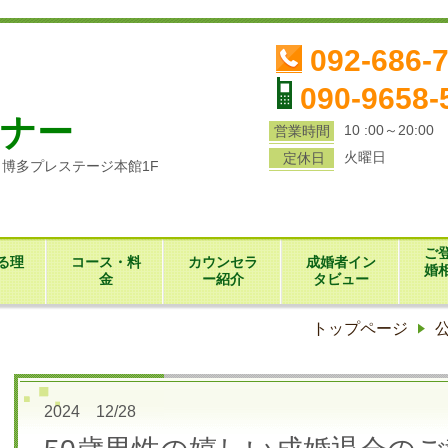
ら
092-686-
090-9658-
ナー
10 :00～20:00
営業時間
火曜日
定休日
1 博多プレステージ本館1F
ご
る理
コース・料
カウンセラ
成婚者イン
婚
金
ー紹介
タビュー
トップページ
2024 12/28