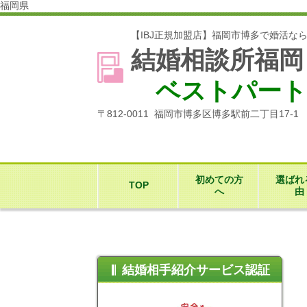
福岡県
【IBJ正規加盟店】福岡市博多で婚活な
結婚相談所福岡
ベストパート
〒812-0011 福岡市博多区博多駅前二丁目17-
初めての方
選ばれ
TOP
へ
由
結婚相手紹介サービス認証