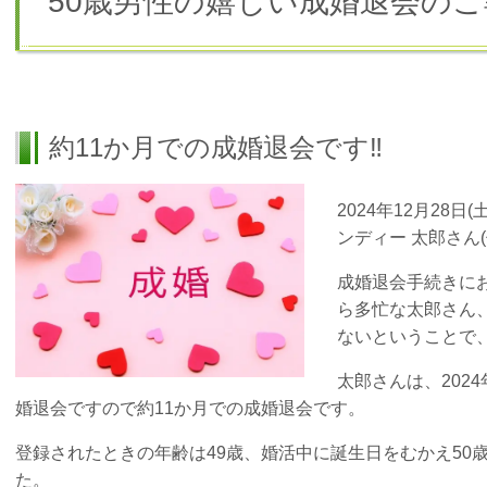
50歳男性の嬉しい成婚退会のご
約11か月での成婚退会です‼
2024年12月28
ンディー 太郎さん
成婚退会手続きに
ら多忙な太郎さん
ないということで
太郎さんは、2024
婚退会ですので約11か月での成婚退会です。
登録されたときの年齢は49歳、婚活中に誕生日をむかえ50
た。