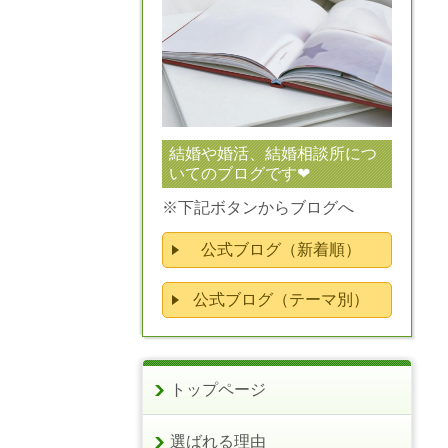
結婚や婚活、結婚相談所につ
いてのブログです❤
※下記ボタンからブログへ
公式ブログ（新着順）
公式ブログ（テーマ別）
トップページ
選ばれる理由