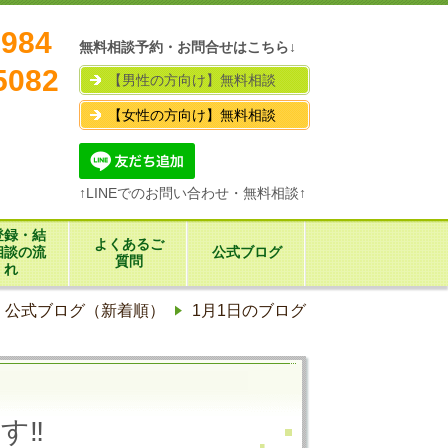
7984
無料相談予約・お問合せはこちら↓
5082
【男性の方向け】無料相談
【女性の方向け】無料相談
↑LINEでのお問い合わせ・無料相談↑
登録・結
よくあるご
相談の流
公式ブログ
質問
れ
公式ブログ（新着順）
1月1日のブログ
す‼