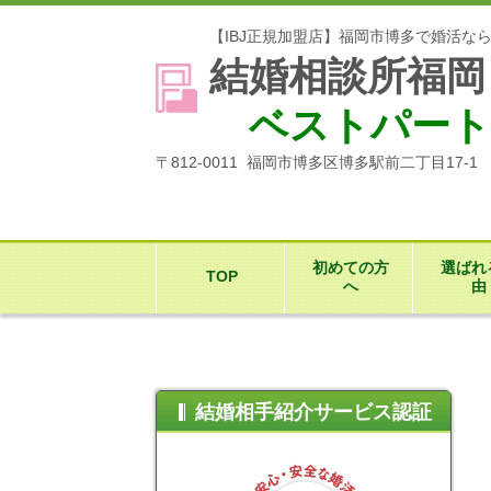
【IBJ正規加盟店】福岡市博多で婚活な
結婚相談所福岡
ベストパート
〒812-0011 福岡市博多区博多駅前二丁目17-
初めての方
選ばれ
TOP
へ
由
結婚相手紹介サービス認証