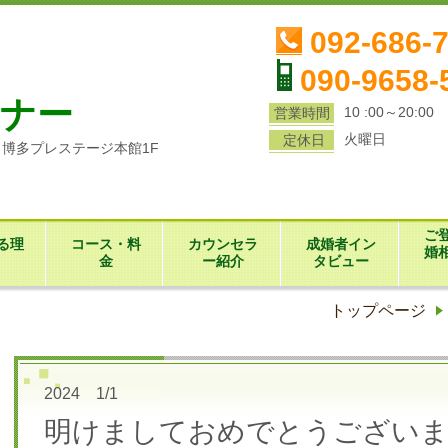
ら
092-686-
090-9658-
ナー
10 :00～20:00
営業時間
火曜日
定休日
1 博多プレステージ本館1F
ご
る理
コース・料
カウンセラ
成婚者イン
婚
金
ー紹介
タビュー
トップページ
2024 1/1
明けましておめでとうございま