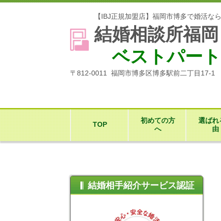
【IBJ正規加盟店】福岡市博多で婚活な
結婚相談所福岡
ベストパート
〒812-0011 福岡市博多区博多駅前二丁目17-
初めての方
選ばれ
TOP
へ
由
結婚相手紹介サービス認証