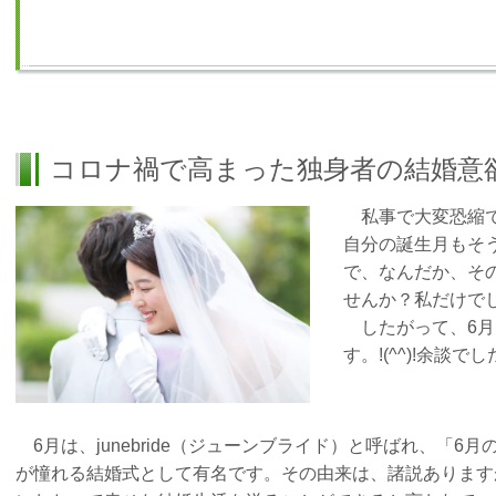
コロナ禍で高まった独身者の結婚意
私事で大変恐縮で
自分の誕生月もそ
で、なんだか、そ
せんか？私だけで
したがって、6月
す。!(^^)!余談でした_
6月は、junebride（ジューンブライド）と呼ばれ、「6
が憧れる結婚式として有名です。その由来は、諸説あります